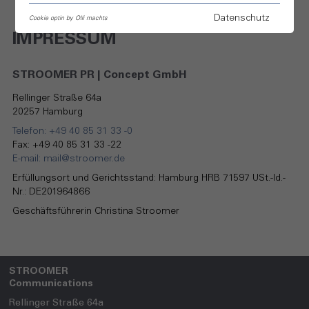
Datenschutz
Cookie optin by Olli machts
IMPRESSUM
STROOMER PR | Concept GmbH
Rellinger Straße 64a
20257 Hamburg
Telefon: +49 40 85 31 33 -0
Fax: +49 40 85 31 33 -22
E-mail: mail@stroomer.de
Erfüllungsort und Gerichtsstand: Hamburg HRB 71597 USt.-Id.-
Nr.: DE201964866
Geschäftsführerin Christina Stroomer
STROOMER
Communications
Rellinger Straße 64a