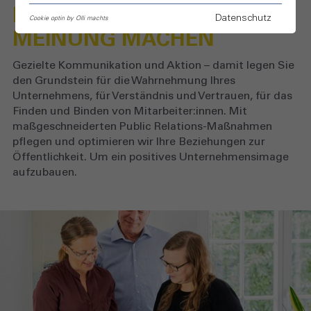
IMAGE VERBESSERN
Datenschutz
Cookie optin by Olli machts
MEINUNG MACHEN
Gezielte Kommunikation und Aktion – damit legen Sie
den Grundstein für die Wahrnehmung Ihres
Unternehmens, für Verständnis und Vertrauen, für das
Finden und Binden von Mitarbeiter:innen. Mit
maßgeschneiderten Public Relations-Maßnahmen
pflegen und optimieren wir Ihre Beziehungen zur
Öffentlichkeit. Um ein positives Unternehmensimage
aufzubauen.