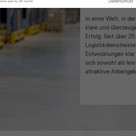
Logisti
Datenschutz
ookie optin by Olli machts
In einer Welt, in d
klare und überzeu
Erfolg. Seit über 2
Logistikdienstleist
Entwicklungen klar
sich sowohl als lei
attraktive Arbeitgeb