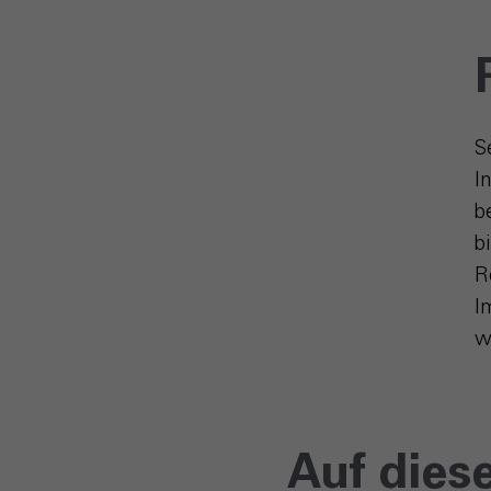
S
I
b
b
R
I
w
Auf dies